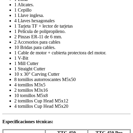
1 Alicates.
1 Cepillo
1 Llave inglesa.
4 Llaves hexagonales
1 Tarjeta TF + lector de tarjetas
1 Película de polipropileno.
2 Pinzas ER-11 de 6 mm.
2 Accesorios para cables
10 Bridas para cables.
1 Cable de motor + cubierta protectora del motor.
1 V-Bit
1 Mill Cutter
1 Straight Cutter
10 x 30° Carving Cutter
8 tornillos autorroscantes M5x50
4 tornillos M3x5
2 tornillos M3x16
10 tornillos M5x8
2 tornillos Cup Head M5x12
4 tornillos Cup Head M5x20
Especificaciones técnicas:
TTC 450
TTC 450 Pro