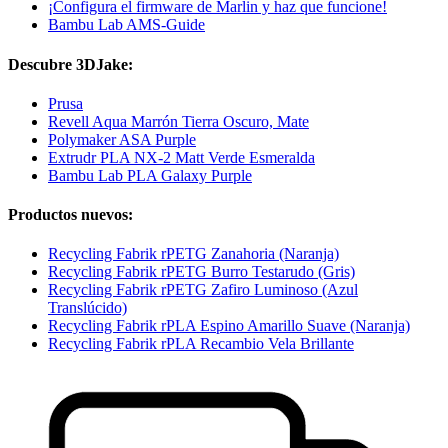
¡Configura el firmware de Marlin y haz que funcione!
Bambu Lab AMS-Guide
Descubre 3DJake:
Prusa
Revell Aqua Marrón Tierra Oscuro, Mate
Polymaker ASA Purple
Extrudr PLA NX-2 Matt Verde Esmeralda
Bambu Lab PLA Galaxy Purple
Productos nuevos:
Recycling Fabrik rPETG Zanahoria (Naranja)
Recycling Fabrik rPETG Burro Testarudo (Gris)
Recycling Fabrik rPETG Zafiro Luminoso (Azul
Translúcido)
Recycling Fabrik rPLA Espino Amarillo Suave (Naranja)
Recycling Fabrik rPLA Recambio Vela Brillante