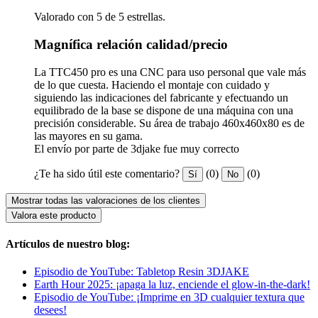
Valorado con 5 de 5 estrellas.
Magnífica relación calidad/precio
La TTC450 pro es una CNC para uso personal que vale más
de lo que cuesta. Haciendo el montaje con cuidado y
siguiendo las indicaciones del fabricante y efectuando un
equilibrado de la base se dispone de una máquina con una
precisión considerable. Su área de trabajo 460x460x80 es de
las mayores en su gama.
El envío por parte de 3djake fue muy correcto
¿Te ha sido útil este comentario?
(0)
(0)
Sí
No
Mostrar todas las valoraciones de los clientes
Valora este producto
Artículos de nuestro blog:
Episodio de YouTube: Tabletop Resin 3DJAKE
Earth Hour 2025: ¡apaga la luz, enciende el glow-in-the-dark!
Episodio de YouTube: ¡Imprime en 3D cualquier textura que
desees!