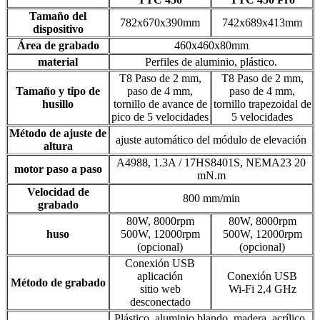
Tamaño del
782x670x390mm
742x689x413mm
dispositivo
Área de grabado
460x460x80mm
material
Perfiles de aluminio, plástico.
T8 Paso de 2 mm,
T8 Paso de 2 mm,
Tamaño y tipo de
paso de 4 mm,
paso de 4 mm,
husillo
tornillo de avance de
tornillo trapezoidal de
pico de 5 velocidades
5 velocidades
Método de ajuste de
ajuste automático del módulo de elevación
altura
A4988, 1.3A / 17HS8401S, NEMA23 20
motor paso a paso
mN.m
Velocidad de
800 mm/min
grabado
80W, 8000rpm
80W, 8000rpm
huso
500W, 12000rpm
500W, 12000rpm
(opcional)
(opcional)
Conexión USB
aplicación
Conexión USB
Método de grabado
sitio web
Wi-Fi 2,4 GHz
desconectado
Plástico, aluminio blando, madera, acrílico,