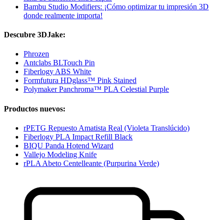
Bambu Studio Modifiers: ¡Cómo optimizar tu impresión 3D
donde realmente importa!
Descubre 3DJake:
Phrozen
Antclabs BLTouch Pin
Fiberlogy ABS White
Formfutura HDglass™ Pink Stained
Polymaker Panchroma™ PLA Celestial Purple
Productos nuevos:
rPETG Repuesto Amatista Real (Violeta Translúcido)
Fiberlogy PLA Impact Refill Black
BIQU Panda Hotend Wizard
Vallejo Modeling Knife
rPLA Abeto Centelleante (Purpurina Verde)