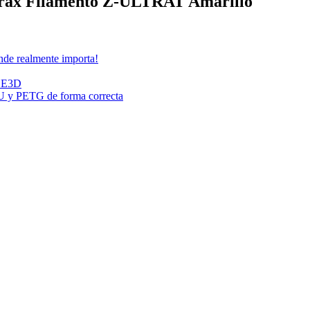
rtrax Filamento Z-ULTRAT Amarillo
de realmente importa!
n E3D
PU y PETG de forma correcta