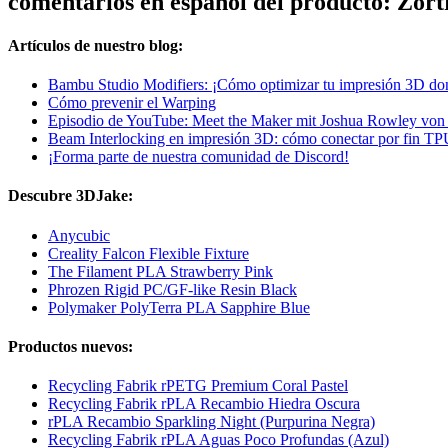
comentarios en español del producto: Zo
Artículos de nuestro blog:
Bambu Studio Modifiers: ¡Cómo optimizar tu impresión 3D don
Cómo prevenir el Warping
Episodio de YouTube: Meet the Maker mit Joshua Rowley vo
Beam Interlocking en impresión 3D: cómo conectar por fin T
¡Forma parte de nuestra comunidad de Discord!
Descubre 3DJake:
Anycubic
Creality Falcon Flexible Fixture
The Filament PLA Strawberry Pink
Phrozen Rigid PC/GF-like Resin Black
Polymaker PolyTerra PLA Sapphire Blue
Productos nuevos:
Recycling Fabrik rPETG Premium Coral Pastel
Recycling Fabrik rPLA Recambio Hiedra Oscura
rPLA Recambio Sparkling Night (Purpurina Negra)
Recycling Fabrik rPLA Aguas Poco Profundas (Azul)