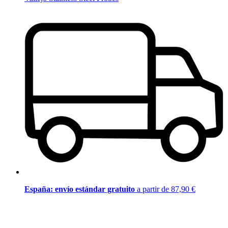
España: envío estándar gratuito
a partir de 87,90 €