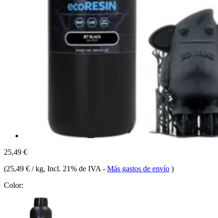
25,49 €
(
25,49 € / kg
, Incl. 21% de IVA
-
Más gastos de envío
)
Color: