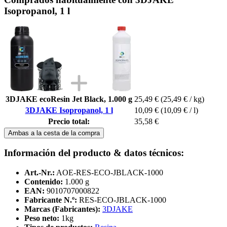
Isopropanol, 1 l
3DJAKE ecoResin Jet Black, 1.000 g
25,49 €
(25,49 € / kg)
3DJAKE Isopropanol, 1 l
10,09 €
(10,09 € / l)
Precio total:
35,58 €
Ambas a la cesta de la compra
Información del producto & datos técnicos:
Art.-Nr.:
AOE-RES-ECO-JBLACK-1000
Contenido:
1.000 g
EAN:
9010707000822
Fabricante N.º:
RES-ECO-JBLACK-1000
Marcas (Fabricantes):
3DJAKE
Peso neto:
1kg