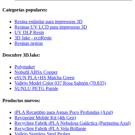
Categorías populares:
Resina estándar para impresoras 3D
Resinas UV LCD para impresoras 3D
UV DLP Resin
3D Jake - ecoResin
Resinas negras
Descubre 3DJake:
Polymaker
Nobufil ABSx Copper
eSUN PLA+HS Matcha Green
Vallejo Model Color 037 Rosa Salmón (70.835)
SUNLU PETG Purple
Productos nuevos:
rPLA Recambio para Aguas Poco Profundas (Azul)
Revopoint Mobile Kit (4th Gen)
Recycling Fabrik rPLA Nebulosa Galáctica (Purpurina Azul)
Recycling Fabrik rPLA Vela Brillante
Vallejo Stainless Steel Probes