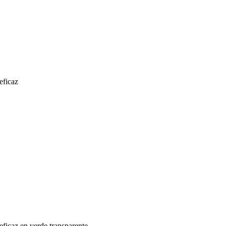
eficaz
eficaz en verde transparente