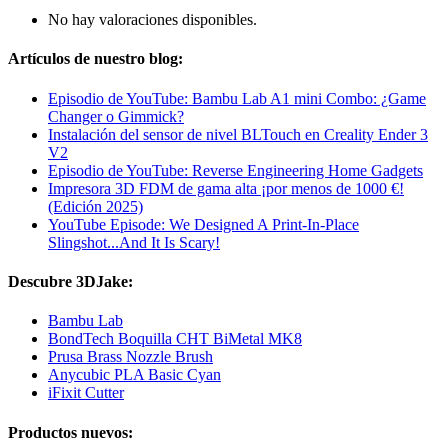
No hay valoraciones disponibles.
Artículos de nuestro blog:
Episodio de YouTube: Bambu Lab A1 mini Combo: ¿Game
Changer o Gimmick?
Instalación del sensor de nivel BLTouch en Creality Ender 3
V2
Episodio de YouTube: Reverse Engineering Home Gadgets
Impresora 3D FDM de gama alta ¡por menos de 1000 €!
(Edición 2025)
YouTube Episode: We Designed A Print-In-Place
Slingshot...And It Is Scary!
Descubre 3DJake:
Bambu Lab
BondTech Boquilla CHT BiMetal MK8
Prusa Brass Nozzle Brush
Anycubic PLA Basic Cyan
iFixit Cutter
Productos nuevos: