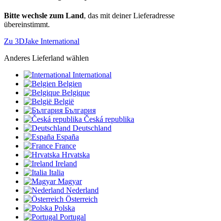
Bitte wechsle zum Land
, das mit deiner Lieferadresse
übereinstimmt.
Zu 3DJake International
Anderes Lieferland wählen
International
Belgien
Belgique
België
България
Česká republika
Deutschland
España
France
Hrvatska
Ireland
Italia
Magyar
Nederland
Österreich
Polska
Portugal