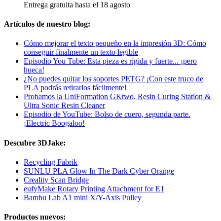
Entrega gratuita hasta el 18 agosto
Artículos de nuestro blog:
Cómo mejorar el texto pequeño en la impresión 3D: Cómo
conseguir finalmente un texto legible
Episodio You Tube: Esta pieza es rígida y fuerte... ¡pero
hueca!
¿No puedes quitar los soportes PETG? ¡Con este truco de
PLA podrás retirarlos fácilmente!
Probamos la UniFormation GKtwo, Resin Curing Station &
Ultra Sonic Resin Cleaner
Episodio de YouTube: Bolso de cuero, segunda parte.
¡Electric Boogaloo!
Descubre 3DJake:
Recycling Fabrik
SUNLU PLA Glow In The Dark Cyber Orange
Creality Scan Bridge
eufyMake Rotary Printing Attachment for E1
Bambu Lab A1 mini X/Y-Axis Pulley
Productos nuevos: