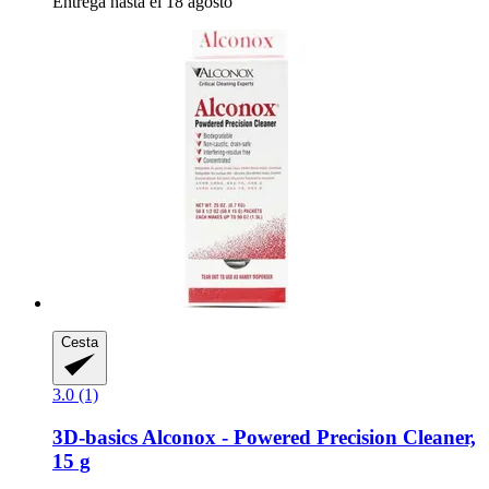
Entrega hasta el 18 agosto
Cesta
3.0 (1)
3D-basics
Alconox -​ Powered Precision Cleaner,
15 g