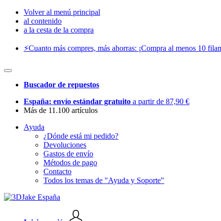
Volver al menú principal
al contenido
a la cesta de la compra
⚡️Cuanto más compres, más ahorras: ¡Compra al menos 10 filam
Buscador de repuestos
España: envío estándar gratuito
a partir de 87,90 €
Más de 11.100 artículos
Ayuda
¿Dónde está mi pedido?
Devoluciones
Gastos de envío
Métodos de pago
Contacto
Todos los temas de "Ayuda y Soporte"