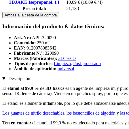
3DJAKE Isopropanol, 1 l
10,09 €
(10,09 € / l)
Precio total:
21,18 €
Ambas a la cesta de la compra
Información del producto & datos técnicos:
Art.-Nr.:
APP-320090
Contenido:
250 ml
EAN:
9120078083642
Fabricante N.º:
320090
Marcas (Fabricantes):
3D-basics
Tipos de productos:
Limpieza
,
Post-procesado
Ámbito de aplicación:
universal
Descripción
El
etanol al 99,9 %
de
3D-basics
es un agente de limpieza muy puro y
sensor IR, lente de cámara). Viene en un práctico spray, por lo que es 
El etanol es altamente inflamable, por lo que debe almacenarse adecuada
Los guantes de nitrilo desechables
,
los bastoncillos de algodón
y
las t
Ten en cuenta:
el etanol al 99,9 % no es adecuado para materiales y s