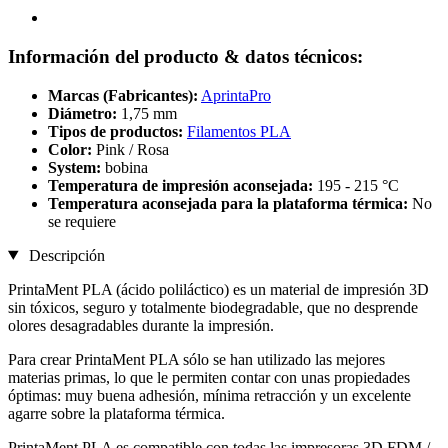
Información del producto & datos técnicos:
Marcas (Fabricantes):
AprintaPro
Diámetro:
1,75 mm
Tipos de productos:
Filamentos PLA
Color:
Pink / Rosa
System:
bobina
Temperatura de impresión aconsejada:
195 - 215 °C
Temperatura aconsejada para la plataforma térmica:
No
se requiere
Descripción
PrintaMent PLA (ácido poliláctico) es un material de impresión 3D
sin tóxicos, seguro y totalmente biodegradable, que no desprende
olores desagradables durante la impresión.
Para crear PrintaMent PLA sólo se han utilizado las mejores
materias primas, lo que le permiten contar con unas propiedades
óptimas: muy buena adhesión, mínima retracción y un excelente
agarre sobre la plataforma térmica.
PrintaMent PLA es compatible con todas las impresoras 3D FDM /