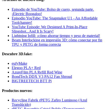
Episodio de YouTube: Bolso de cuero, segunda parte.
¡Electric Boogaloo!
Episodio YouTube: The Snapmaker U1 - An Affordable
Toolchanger!
YouTube Episode: We Designed A Print-In-Place
Slingshot...And It Is Scary!
Lightning Infill: ¡cómo ahorrar tiempo y peso de material!
Beam Interlocking en impresión 3D: cómo conectar por fin
TPU y PETG de forma correcta
Descubre 3DJake:
eufyMake
Elegoo PLA+ Red
AzureFilm PLA Refill Red Wine
BondTech DDX V3 PA12 Fan Shroud
BIGTREETECH BTT Pi
Productos nuevos:
Recycling Fabrik rPETG Zafiro Luminoso (Azul
Translúcido)
rPETG Recambio Cristal Pulido (Transparente)