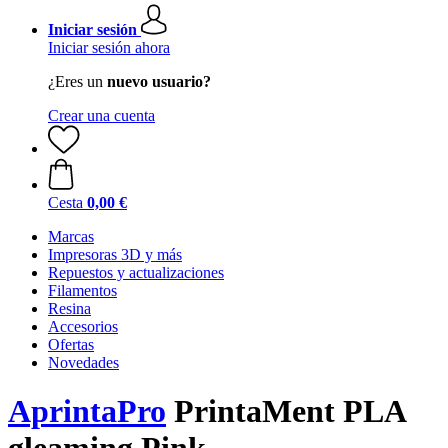
Iniciar sesión
Iniciar sesión ahora
¿Eres un
nuevo usuario?
Crear una cuenta
Cesta
0,00 €
Marcas
Impresoras 3D y más
Repuestos y actualizaciones
Filamentos
Resina
Accesorios
Ofertas
Novedades
AprintaPro
PrintaMent PLA