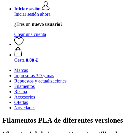
Iniciar sesión
Iniciar sesión ahora
¿Eres un
nuevo usuario?
Crear una cuenta
Cesta
0,00 €
Marcas
Impresoras 3D y más
Repuestos y actualizaciones
Filamentos
Resina
Accesorios
Ofertas
Novedades
Filamentos PLA de diferentes versiones