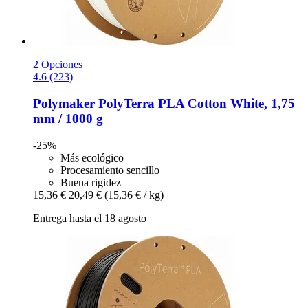
2 Opciones
4.6 (223)
Polymaker
PolyTerra PLA Cotton White, 1,75
mm / 1000 g
-25%
Más ecológico
Procesamiento sencillo
Buena rigidez
15,36 €
20,49 €
(15,36 € / kg)
Entrega hasta el 18 agosto