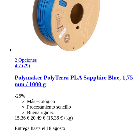
2 Opciones
4.7 (79)
Polymaker
PolyTerra PLA Sapphire Blue, 1,75
mm / 1000 g
-25%
Más ecológico
Procesamiento sencillo
Buena rigidez
15,36 €
20,49 €
(15,36 € / kg)
Entrega hasta el 18 agosto