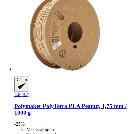
Cesta
4.8 (47)
Polymaker
PolyTerra PLA Peanut, 1,75 mm /
1000 g
-25%
Más ecológico