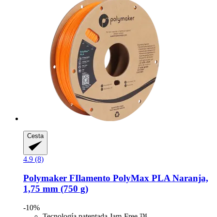
Cesta
4.9 (8)
Polymaker
FIlamento PolyMax PLA Naranja,
1,75 mm (750 g)
-10%
Tecnología patentada Jam-Free ™