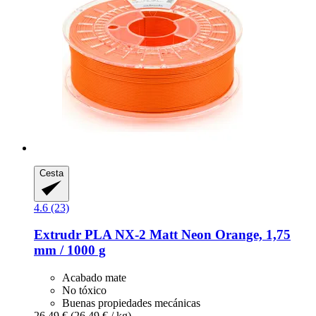
Cesta
4.6 (23)
Extrudr
PLA NX-​2 Matt Neon Orange, 1,75
mm / 1000 g
Acabado mate
No tóxico
Buenas propiedades mecánicas
26,49 €
(26,49 € / kg)