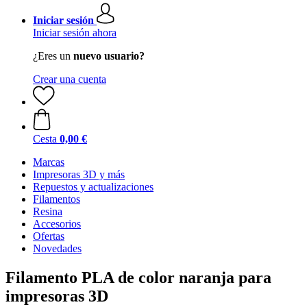
Iniciar sesión
Iniciar sesión ahora
¿Eres un
nuevo usuario?
Crear una cuenta
Cesta
0,00 €
Marcas
Impresoras 3D y más
Repuestos y actualizaciones
Filamentos
Resina
Accesorios
Ofertas
Novedades
Filamento PLA de color naranja para
impresoras 3D