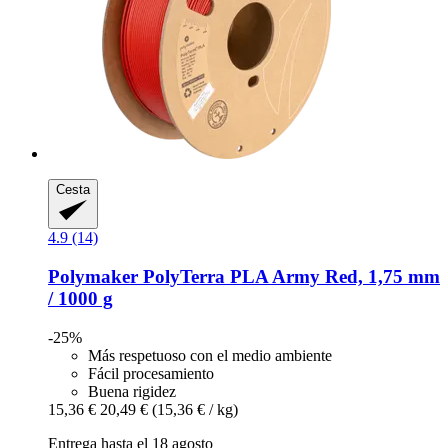
Cesta
4.9 (14)
Polymaker
PolyTerra PLA Army Red, 1,75 mm
/ 1000 g
-25%
Más respetuoso con el medio ambiente
Fácil procesamiento
Buena rigidez
15,36 €
20,49 €
(15,36 € / kg)
Entrega hasta el 18 agosto