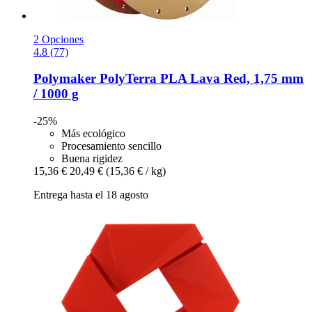
2 Opciones
4.8 (77)
Polymaker
PolyTerra PLA Lava Red, 1,75 mm
/ 1000 g
-25%
Más ecológico
Procesamiento sencillo
Buena rigidez
15,36 €
20,49 €
(15,36 € / kg)
Entrega hasta el 18 agosto