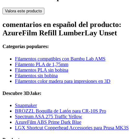
Valora este producto
comentarios en español del producto:
AzureFilm Refill LumberLay Unset
Categorías populares:
Filamentos compatibles con Bambu Lab AMS
Filamento PLA de 1,75mm
Filamentos PLA sin bobina
Filamentos sin bobina
Filamentos color madera para impresiones en 3D
Descubre 3DJake:
Snapmaker
BROZZL Boquilla de Latón para CR-10S Pro
Spectrum ASA 275 Traffic Yellow
AzureFilm ABS Prime Dark Blue
LGX Shortcut Copperhead Accessories para Prusa MK3S