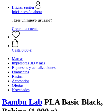
Iniciar sesión
Iniciar sesión ahora
¿Eres un
nuevo usuario?
Crear una cuenta
Cesta
0,00 €
Marcas
Impresoras 3D y más
Repuestos y actualizaciones
Filamentos
Resina
Accesorios
Ofertas
Novedades
Bambu Lab
PLA Basic Black,