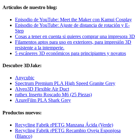
Artículos de nuestro blog:
Episodio de YouTube: Meet the Maker con Kamui Cosplay
Episodio de YouTube: Ajuste de distancia de rotación y E-
Step
Cosas a tener en cuenta si quieres comprar una impresora 3D
Filamentos aptos para uso en exteriores, para impresión 3D
resistente a la intemperie.
5 escáneres 3D económicos para principiantes y novatos
Descubre 3DJake:
Anycubic
Spectrum Premium PLA High Speed Granite Grey
Alveo3D Flexible Air Duct
ruthex Inserto Roscado M6 (25 Piezas)
AzureFilm PLA Shark Grey
Productos nuevos:
Recycling Fabrik rPETG Manzana Ácida (Verde)
Recycling Fabrik rPETG Recambio Oveja Esponjosa
(Blanco)