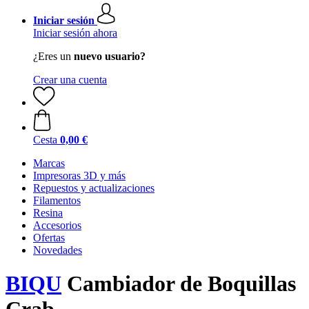
Iniciar sesión
Iniciar sesión ahora
¿Eres un
nuevo usuario?
Crear una cuenta
Cesta
0,00 €
Marcas
Impresoras 3D y más
Repuestos y actualizaciones
Filamentos
Resina
Accesorios
Ofertas
Novedades
BIQU
Cambiador de Boquillas