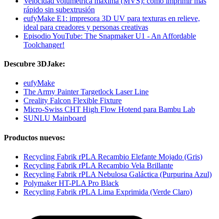
Velocidad volumétrica máxima (MVS): cómo imprimir más
rápido sin subextrusión
eufyMake E1: impresora 3D UV para texturas en relieve,
ideal para creadores y personas creativas
Episodio YouTube: The Snapmaker U1 - An Affordable
Toolchanger!
Descubre 3DJake:
eufyMake
The Army Painter Targetlock Laser Line
Creality Falcon Flexible Fixture
Micro-Swiss CHT High Flow Hotend para Bambu Lab
SUNLU Mainboard
Productos nuevos:
Recycling Fabrik rPLA Recambio Elefante Mojado (Gris)
Recycling Fabrik rPLA Recambio Vela Brillante
Recycling Fabrik rPLA Nebulosa Galáctica (Purpurina Azul)
Polymaker HT-PLA Pro Black
Recycling Fabrik rPLA Lima Exprimida (Verde Claro)