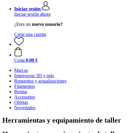
Iniciar sesión
Iniciar sesión ahora
¿Eres un
nuevo usuario?
Crear una cuenta
Cesta
0,00 €
Marcas
Impresoras 3D y más
Repuestos y actualizaciones
Filamentos
Resina
Accesorios
Ofertas
Novedades
Herramientas y equipamiento de taller