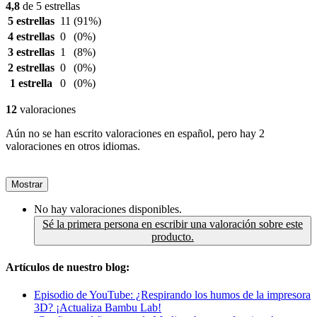
4,8
de 5 estrellas
5 estrellas
11
(91%)
4 estrellas
0
(0%)
3 estrellas
1
(8%)
2 estrellas
0
(0%)
1 estrella
0
(0%)
12
valoraciones
Aún no se han escrito valoraciones en español, pero hay 2
valoraciones en otros idiomas.
Mostrar
No hay valoraciones disponibles.
Sé la primera persona en escribir una valoración sobre este
producto.
Artículos de nuestro blog:
Episodio de YouTube: ¿Respirando los humos de la impresora
3D? ¡Actualiza Bambu Lab!