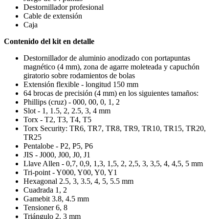
Destornillador profesional
Cable de extensión
Caja
Contenido del kit en detalle
Destornillador de aluminio anodizado con portapuntas
magnético (4 mm), zona de agarre moleteada y capuchón
giratorio sobre rodamientos de bolas
Extensión flexible - longitud 150 mm
64 brocas de precisión (4 mm) en los siguientes tamaños:
Phillips (cruz) - 000, 00, 0, 1, 2
Slot - 1, 1.5, 2, 2.5, 3, 4 mm
Torx - T2, T3, T4, T5
Torx Security: TR6, TR7, TR8, TR9, TR10, TR15, TR20,
TR25
Pentalobe - P2, P5, P6
JIS - J000, J00, J0, J1
Llave Allen - 0,7, 0,9, 1,3, 1,5, 2, 2,5, 3, 3,5, 4, 4,5, 5 mm
Tri-point - Y000, Y00, Y0, Y1
Hexagonal 2.5, 3, 3.5, 4, 5, 5.5 mm
Cuadrada 1, 2
Gamebit 3.8, 4.5 mm
Tensioner 6, 8
Triángulo 2, 3 mm