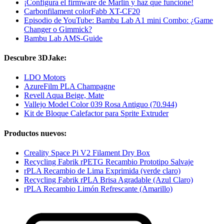
¡Configura el firmware de Marlin y haz que funcione!
Carbonfilament colorFabb XT-CF20
Episodio de YouTube: Bambu Lab A1 mini Combo: ¿Game
Changer o Gimmick?
Bambu Lab AMS-Guide
Descubre 3DJake:
LDO Motors
AzureFilm PLA Champagne
Revell Aqua Beige, Mate
Vallejo Model Color 039 Rosa Antiguo (70.944)
Kit de Bloque Calefactor para Sprite Extruder
Productos nuevos:
Creality Space Pi V2 Filament Dry Box
Recycling Fabrik rPETG Recambio Prototipo Salvaje
rPLA Recambio de Lima Exprimida (verde claro)
Recycling Fabrik rPLA Brisa Agradable (Azul Claro)
rPLA Recambio Limón Refrescante (Amarillo)