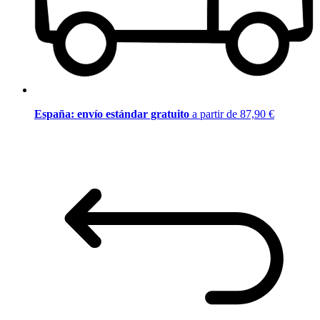
España: envío estándar gratuito
a partir de 87,90 €