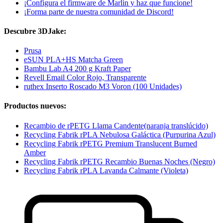
¡Configura el firmware de Marlin y haz que funcione!
¡Forma parte de nuestra comunidad de Discord!
Descubre 3DJake:
Prusa
eSUN PLA+HS Matcha Green
Bambu Lab A4 200 g Kraft Paper
Revell Email Color Rojo, Transparente
ruthex Inserto Roscado M3 Voron (100 Unidades)
Productos nuevos:
Recambio de rPETG Llama Candente(naranja translúcido)
Recycling Fabrik rPLA Nebulosa Galáctica (Purpurina Azul)
Recycling Fabrik rPETG Premium Translucent Burned
Amber
Recycling Fabrik rPETG Recambio Buenas Noches (Negro)
Recycling Fabrik rPLA Lavanda Calmante (Violeta)