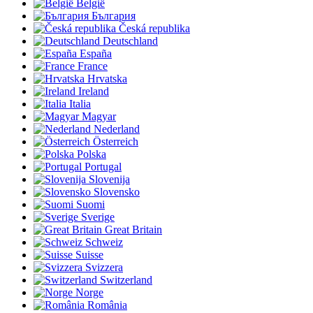
België
България
Česká republika
Deutschland
España
France
Hrvatska
Ireland
Italia
Magyar
Nederland
Österreich
Polska
Portugal
Slovenija
Slovensko
Suomi
Sverige
Great Britain
Schweiz
Suisse
Svizzera
Switzerland
Norge
România