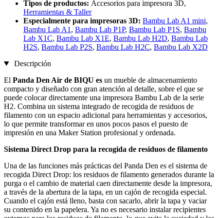
Tipos de productos:
Accesorios para impresora 3D,
Herramientas & Taller
Especialmente para impresoras 3D:
Bambu Lab A1 mini
,
Bambu Lab A1
,
Bambu Lab P1P
,
Bambu Lab P1S
,
Bambu
Lab X1C
,
Bambu Lab X1E
,
Bambu Lab H2D
,
Bambu Lab
H2S
,
Bambu Lab P2S
,
Bambu Lab H2C
,
Bambu Lab X2D
Descripción
El
Panda Den Air de
BIQU es
un mueble de almacenamiento
compacto y diseñado con gran atención al detalle, sobre el que se
puede colocar directamente una impresora Bambu Lab de la serie
H2. Combina un sistema integrado de recogida de residuos de
filamento con un espacio adicional para herramientas y accesorios,
lo que permite transformar en unos pocos pasos el puesto de
impresión en una Maker Station profesional y ordenada.
Sistema Direct Drop para la recogida de residuos de filamento
Una de las funciones más prácticas del Panda Den es el sistema de
recogida Direct Drop: los residuos de filamento generados durante la
purga o el cambio de material caen directamente desde la impresora,
a través de la abertura de la tapa, en un cajón de recogida especial.
Cuando el cajón está lleno, basta con sacarlo, abrir la tapa y vaciar
su contenido en la papelera. Ya no es necesario instalar recipientes