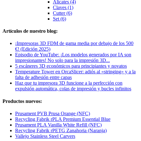
Alicates (4)
Claves (1)
Cutter (6)
Set (6)
Artículos de nuestro blog:
¡Impresoras 3D FDM de gama media por debajo de los 500
€! (Edición 2025)
Episodio de YouTube: ¡Los modelos generados por IA son
impresionantes! No solo para la impresión 3D...
5 escáneres 3D económicos para principiantes y novatos
Temperature Tower en OrcaSlicer: adiós al «stringing» y a la
falta de adhesión entre capas
Haz que tu impresora 3D funcione a la perfección con
expulsión automática, colas de impresión y bucles infinitos
Productos nuevos:
Prusament PVB Prusa Orange (NFC)
Recycling Fabrik rPLA Premium Essential Blue
Prusament PLA Vanilla White Refill (NFC)
Recycling Fabrik rPETG Zanahoria (Naranja)
Vallejo Stainless Steel Carvers