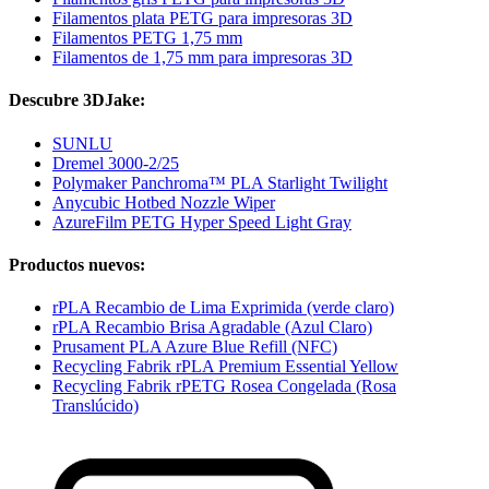
Filamentos plata PETG para impresoras 3D
Filamentos PETG 1,75 mm
Filamentos de 1,75 mm para impresoras 3D
Descubre 3DJake:
SUNLU
Dremel 3000-2/25
Polymaker Panchroma™ PLA Starlight Twilight
Anycubic Hotbed Nozzle Wiper
AzureFilm PETG Hyper Speed Light Gray
Productos nuevos:
rPLA Recambio de Lima Exprimida (verde claro)
rPLA Recambio Brisa Agradable (Azul Claro)
Prusament PLA Azure Blue Refill (NFC)
Recycling Fabrik rPLA Premium Essential Yellow
Recycling Fabrik rPETG Rosea Congelada (Rosa
Translúcido)