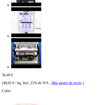
36,49 €
(
48,65 € / kg
, Incl. 21% de IVA
-
Más gastos de envío
)
Color: