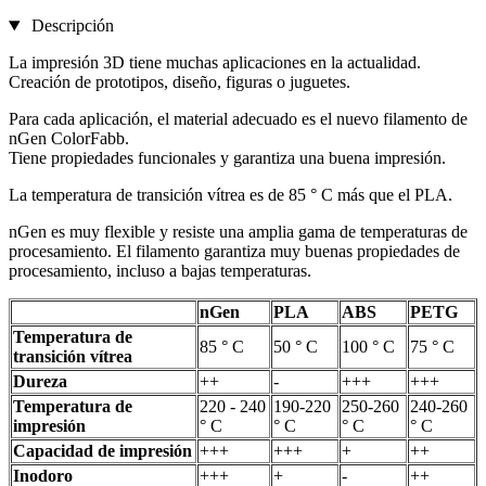
Descripción
La impresión 3D tiene muchas aplicaciones en la actualidad.
Creación de prototipos, diseño, figuras o juguetes.
Para cada aplicación, el material adecuado es el nuevo filamento de
nGen ColorFabb.
Tiene propiedades funcionales y garantiza una buena impresión.
La temperatura de transición vítrea es de 85 ° C más que el PLA.
nGen es muy flexible y resiste una amplia gama de temperaturas de
procesamiento. El filamento garantiza muy buenas propiedades de
procesamiento, incluso a bajas temperaturas.
nGen
PLA
ABS
PETG
Temperatura de
85 ° C
50 ° C
100 ° C
75 ° C
transición vítrea
Dureza
++
-
+++
+++
Temperatura de
220 - 240
190-220
250-260
240-260
impresión
° C
° C
° C
° C
Capacidad de impresión
+++
+++
+
++
Inodoro
+++
+
-
++