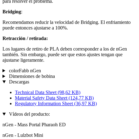
para resolver el problema.
Bridging
:
Recomendamos reducir la velocidad de Bridging. El enfriamiento
puede entonces ajustarse a 100%.
Retracción / retirada:
Los lugares de retiro de PLA deben corresponder a los de nGen
también. Sin embargo, puede ser que estos ajustes tengan que
ajustarse ligeramente.
colorFabb nGen
Dimensiones de bobina
Descargas
Technical Data Sheet
(98,62 KB)
Material Safety Data Sheet
(124,77 KB)
Regulatory Information Sheet
(36,97 KB)
Vídeos del producto:
nGen - Mass Portal Pharaoh ED
nGen - Lulzbot Mini