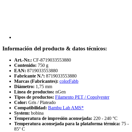
Información del producto & datos técnicos:
Art.-Nr.:
CF-8719033553880
Contenido:
750 g
EAN:
8719033553880
Fabricante N.º:
8719033553880
Marcas (Fabricantes):
colorFabb
Diámetro:
1,75 mm
Línea de productos:
nGen
Tipos de productos:
Filamento PET / Copolyester
Color:
Gris / Plateado
Compatibilidad:
Bambu Lab AMS*
System:
bobina
Temperatura de impresión aconsejada:
220 - 240 °C
Temperatura aconsejada para la plataforma térmica:
75 -
85° C