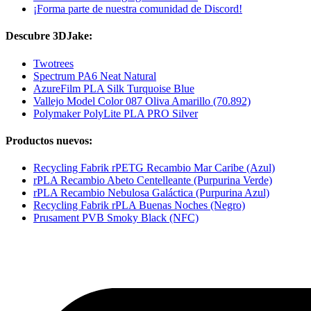
¡Forma parte de nuestra comunidad de Discord!
Descubre 3DJake:
Twotrees
Spectrum PA6 Neat Natural
AzureFilm PLA Silk Turquoise Blue
Vallejo Model Color 087 Oliva Amarillo (70.892)
Polymaker PolyLite PLA PRO Silver
Productos nuevos:
Recycling Fabrik rPETG Recambio Mar Caribe (Azul)
rPLA Recambio Abeto Centelleante (Purpurina Verde)
rPLA Recambio Nebulosa Galáctica (Purpurina Azul)
Recycling Fabrik rPLA Buenas Noches (Negro)
Prusament PVB Smoky Black (NFC)