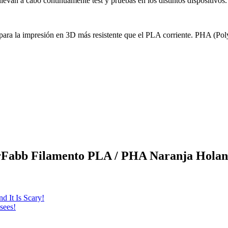
evan a cabo continuamente test y pruebas en los distintos dispositivos.
ara la impresión en 3D más resistente que el PLA corriente. PHA (Poly
lorFabb Filamento PLA / PHA Naranja Holan
d It Is Scary!
sees!