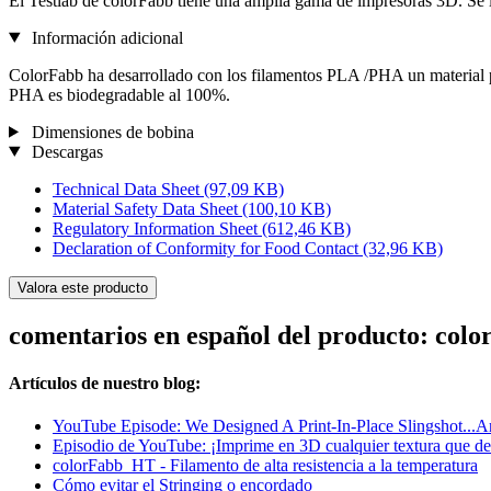
El Testlab de colorFabb tiene una amplia gama de impresoras 3D. Se ll
Información adicional
ColorFabb ha desarrollado con los filamentos PLA /PHA un material p
PHA es biodegradable al 100%.
Dimensiones de bobina
Descargas
Technical Data Sheet
(97,09 KB)
Material Safety Data Sheet
(100,10 KB)
Regulatory Information Sheet
(612,46 KB)
Declaration of Conformity for Food Contact
(32,96 KB)
Valora este producto
comentarios en español del producto: co
Artículos de nuestro blog:
YouTube Episode: We Designed A Print-In-Place Slingshot...An
Episodio de YouTube: ¡Imprime en 3D cualquier textura que de
colorFabb_HT - Filamento de alta resistencia a la temperatura
Cómo evitar el Stringing o encordado