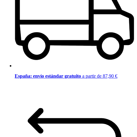
España: envío estándar gratuito
a partir de 87,90 €