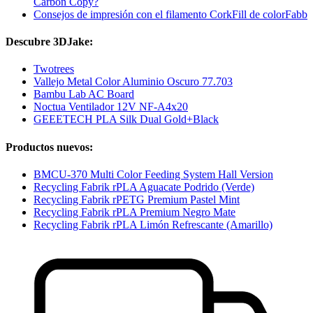
Carbon Copy?
Consejos de impresión con el filamento CorkFill de colorFabb
Descubre 3DJake:
Twotrees
Vallejo Metal Color Aluminio Oscuro 77.703
Bambu Lab AC Board
Noctua Ventilador 12V NF-A4x20
GEEETECH PLA Silk Dual Gold+Black
Productos nuevos:
BMCU-370 Multi Color Feeding System Hall Version
Recycling Fabrik rPLA Aguacate Podrido (Verde)
Recycling Fabrik rPETG Premium Pastel Mint
Recycling Fabrik rPLA Premium Negro Mate
Recycling Fabrik rPLA Limón Refrescante (Amarillo)