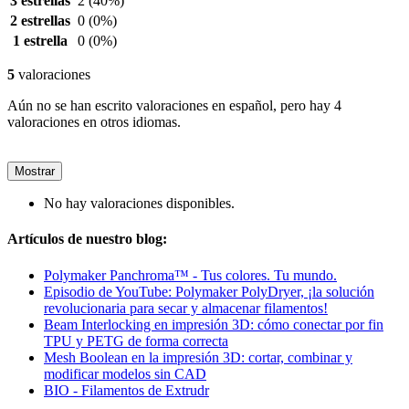
3 estrellas
2
(40%)
2 estrellas
0
(0%)
1 estrella
0
(0%)
5
valoraciones
Aún no se han escrito valoraciones en español, pero hay 4
valoraciones en otros idiomas.
Mostrar
No hay valoraciones disponibles.
Artículos de nuestro blog:
Polymaker Panchroma™ - Tus colores. Tu mundo.
Episodio de YouTube: Polymaker PolyDryer, ¡la solución
revolucionaria para secar y almacenar filamentos!
Beam Interlocking en impresión 3D: cómo conectar por fin
TPU y PETG de forma correcta
Mesh Boolean en la impresión 3D: cortar, combinar y
modificar modelos sin CAD
BIO - Filamentos de Extrudr