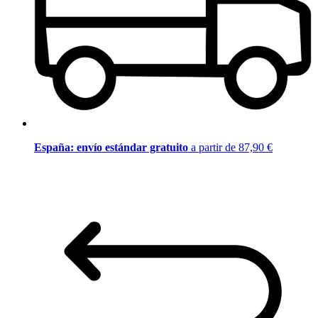
España: envío estándar gratuito
a partir de 87,90 €