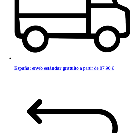
España: envío estándar gratuito
a partir de 87,90 €