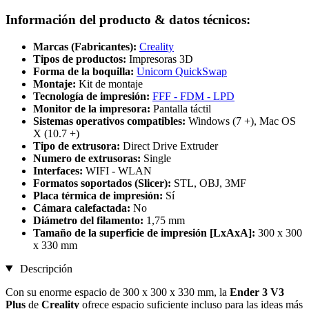
Información del producto & datos técnicos:
Marcas (Fabricantes):
Creality
Tipos de productos:
Impresoras 3D
Forma de la boquilla:
Unicorn QuickSwap
Montaje:
Kit de montaje
Tecnología de impresión:
FFF - FDM - LPD
Monitor de la impresora:
Pantalla táctil
Sistemas operativos compatibles:
Windows (7 +), Mac OS
X (10.7 +)
Tipo de extrusora:
Direct Drive Extruder
Numero de extrusoras:
Single
Interfaces:
WIFI - WLAN
Formatos soportados (Slicer):
STL, OBJ, 3MF
Placa térmica de impresión:
Sí
Cámara calefactada:
No
Diámetro del filamento:
1,75 mm
Tamaño de la superficie de impresión [LxAxA]:
300 x 300
x 330 mm
Descripción
Con su enorme espacio de 300 x 300 x 330 mm, la
Ender 3 V3
Plus
de
Creality
ofrece espacio suficiente incluso para las ideas más