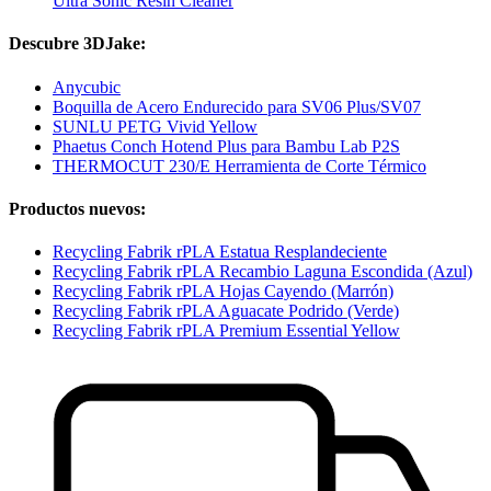
Ultra Sonic Resin Cleaner
Descubre 3DJake:
Anycubic
Boquilla de Acero Endurecido para SV06 Plus/SV07
SUNLU PETG Vivid Yellow
Phaetus Conch Hotend Plus para Bambu Lab P2S
THERMOCUT 230/E Herramienta de Corte Térmico
Productos nuevos:
Recycling Fabrik rPLA Estatua Resplandeciente
Recycling Fabrik rPLA Recambio Laguna Escondida (Azul)
Recycling Fabrik rPLA Hojas Cayendo (Marrón)
Recycling Fabrik rPLA Aguacate Podrido (Verde)
Recycling Fabrik rPLA Premium Essential Yellow