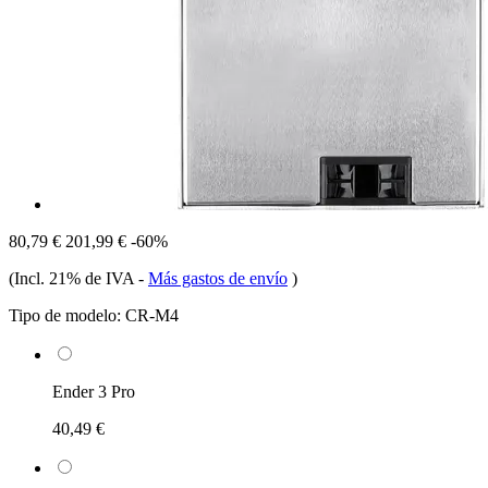
80,79 €
201,99 €
-60%
(Incl. 21% de IVA
-
Más gastos de envío
)
Tipo de modelo:
CR-M4
Ender 3 Pro
40,49 €