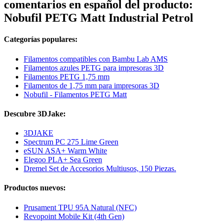
comentarios en español del producto:
Nobufil PETG Matt Industrial Petrol
Categorías populares:
Filamentos compatibles con Bambu Lab AMS
Filamentos azules PETG para impresoras 3D
Filamentos PETG 1,75 mm
Filamentos de 1,75 mm para impresoras 3D
Nobufil - Filamentos PETG Matt
Descubre 3DJake:
3DJAKE
Spectrum PC 275 Lime Green
eSUN ASA+ Warm White
Elegoo PLA+ Sea Green
Dremel Set de Accesorios Multiusos, 150 Piezas.
Productos nuevos:
Prusament TPU 95A Natural (NFC)
Revopoint Mobile Kit (4th Gen)