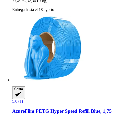
27,49 €
(32,34 € / kg)
Entrega hasta el 18 agosto
Cesta
5.0 (1)
AzureFilm
PETG Hyper Speed Refill Blue, 1,75