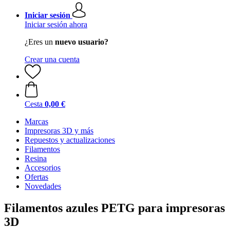
Iniciar sesión
Iniciar sesión ahora
¿Eres un
nuevo usuario?
Crear una cuenta
Cesta
0,00 €
Marcas
Impresoras 3D y más
Repuestos y actualizaciones
Filamentos
Resina
Accesorios
Ofertas
Novedades
Filamentos azules PETG para impresoras
3D