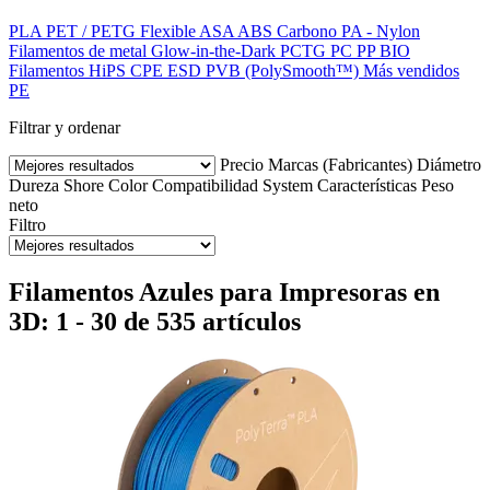
PLA
PET / PETG
Flexible
ASA
ABS
Carbono
PA - Nylon
Filamentos de metal
Glow-in-the-Dark
PCTG
PC
PP
BIO
Filamentos HiPS
CPE
ESD
PVB (PolySmooth™)
Más vendidos
PE
Filtrar y ordenar
Precio
Marcas (Fabricantes)
Diámetro
Dureza Shore
Color
Compatibilidad
System
Características
Peso
neto
Filtro
Filamentos Azules para Impresoras en
3D: 1 - 30 de 535 artículos