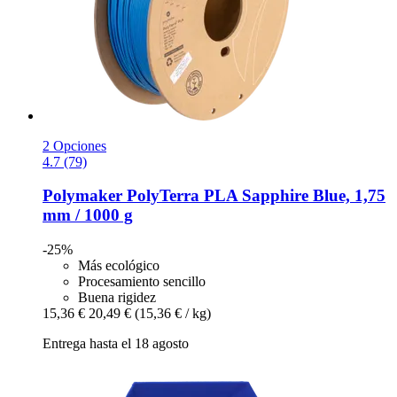
2 Opciones
4.7 (79)
Polymaker
PolyTerra PLA Sapphire Blue, 1,75
mm / 1000 g
-25%
Más ecológico
Procesamiento sencillo
Buena rigidez
15,36 €
20,49 €
(15,36 € / kg)
Entrega hasta el 18 agosto