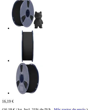
16,19 €
(
16,19 € / kg
, Incl. 21% de IVA
-
Más gastos de envío
)