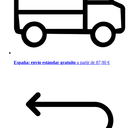
España: envío estándar gratuito
a partir de 87,90 €