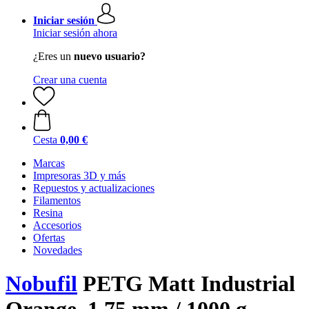
Iniciar sesión
Iniciar sesión ahora
¿Eres un
nuevo usuario?
Crear una cuenta
Cesta
0,00 €
Marcas
Impresoras 3D y más
Repuestos y actualizaciones
Filamentos
Resina
Accesorios
Ofertas
Novedades
Nobufil
PETG Matt Industrial