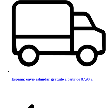
España: envío estándar gratuito
a partir de 87,90 €