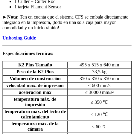
1 Cutter + Cutter Rod
1 tarjeta Filament Sensor
►Nota:
Ten en cuenta que el sistema CFS se embala directamente
integrado en la impresora, ¡todo en una sola caja para mayor
comodidad y un inicio rápido!
Unboxing Guide
Especificaciones técnicas:
K2 Plus Tamaño
495 x 515 x 640 mm
Peso de la K2 Plus
33,5 kg
Volumen de construcción
350 x 350 x 350 mm
velocidad máx. de impresión
≤ 600 mm/s
aceleración máx
≤ 30000 mm/s²
temperatura máx. de
≤ 350 ℃
impresión
temperatura máx. del lecho de
≤ 120 ℃
calentamiento
temperatura máx. de la
≤ 60 ℃
cámara