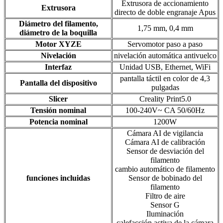
Extrusora de accionamiento
Extrusora
directo de doble engranaje Apus
Diámetro del filamento,
1,75 mm, 0,4 mm
diámetro de la boquilla
Motor XYZE
Servomotor paso a paso
Nivelación
nivelación automática antivuelco
Interfaz
Unidad USB, Ethernet, WiFi
pantalla táctil en color de 4,3
Pantalla del dispositivo
pulgadas
Slicer
Creality Print5.0
Tensión nominal
100-240V~ CA 50/60Hz
Potencia nominal
1200W
Cámara AI de vigilancia
Cámara AI de calibración
Sensor de desviación del
filamento
cambio automático de filamento
funciones incluidas
Sensor de bobinado del
filamento
Filtro de aire
Sensor G
Iluminación
calefacción activa de la cámara