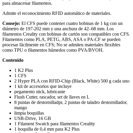
para almacenar filamentos.
Admite el reconocimiento RFID automático de materiales.
Consejo:
El CFS puede contener cuatro bobinas de 1 kg con un
diámetro de 197-202 mm y una anchura de 42–68 mm. Los
filamentos Creality con bobinas de cartón son compatibles con CFS.
Filamentos como PLA, PETG, ABS, ASA o PA-CF se pueden
procesar fácilmente en CFS; No se admiten materiales flexibles
como TPU o filamentos húmedos como PVA/BVOH.
Contenido
1 K2 Plus
1 CFS
2 Hyper PLA con RFID-Chip (Black, White) 500 g cada uno
1 kit de accesorios que incluye
pegamento stick, lubricante
Flush Cutter, rascador, set de llaves en L
8 puntas de destornilladpr, 2 puntas de taladro destornillador,
mango
limpia boquillas
USB-Drive, 16 GB
1 Filament Swatch para filamentos Creality
1 boquilla de 0,4 mm para K2 Plus