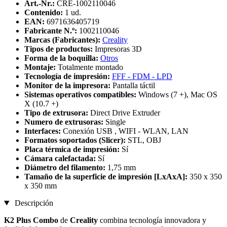
Art.-Nr.:
CRE-1002110046
Contenido:
1 ud.
EAN:
6971636405719
Fabricante N.º:
1002110046
Marcas (Fabricantes):
Creality
Tipos de productos:
Impresoras 3D
Forma de la boquilla:
Otros
Montaje:
Totalmente montado
Tecnología de impresión:
FFF - FDM - LPD
Monitor de la impresora:
Pantalla táctil
Sistemas operativos compatibles:
Windows (7 +), Mac OS
X (10.7 +)
Tipo de extrusora:
Direct Drive Extruder
Numero de extrusoras:
Single
Interfaces:
Conexión USB , WIFI - WLAN, LAN
Formatos soportados (Slicer):
STL, OBJ
Placa térmica de impresión:
Sí
Cámara calefactada:
Sí
Diámetro del filamento:
1,75 mm
Tamaño de la superficie de impresión [LxAxA]:
350 x 350
x 350 mm
Descripción
K2 Plus
Combo
de
Creality
combina tecnología innovadora y