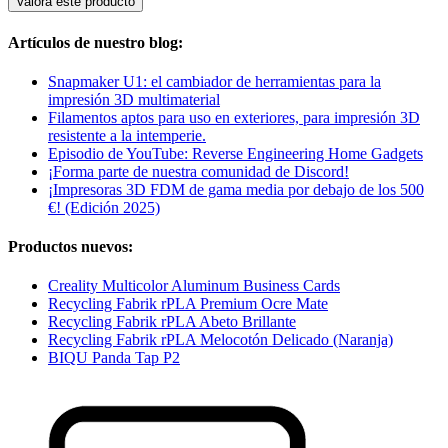
Valora este producto
Artículos de nuestro blog:
Snapmaker U1: el cambiador de herramientas para la
impresión 3D multimaterial
Filamentos aptos para uso en exteriores, para impresión 3D
resistente a la intemperie.
Episodio de YouTube: Reverse Engineering Home Gadgets
¡Forma parte de nuestra comunidad de Discord!
¡Impresoras 3D FDM de gama media por debajo de los 500
€! (Edición 2025)
Productos nuevos:
Creality Multicolor Aluminum Business Cards
Recycling Fabrik rPLA Premium Ocre Mate
Recycling Fabrik rPLA Abeto Brillante
Recycling Fabrik rPLA Melocotón Delicado (Naranja)
BIQU Panda Tap P2