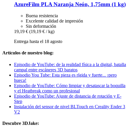
AzureFilm
PLA Naranja Neón, 1,75mm (1 kg)
Buena resistencia
Excelente calidad de impresión
Sin deformación
19,19 €
(19,19 € / kg)
Entrega hasta el 18 agosto
Artículos de nuestro blog:
Episodio de YouTube: de la realidad física a la digital, batalla
campal entre escáneres 3D baratos
Episodio You Tube: Esta pieza es rígida y fuerte... ¡pero
hueca!
Episodio de YouTube: Cómo limpiar y desatascar la boquilla
y el Heatbreak como un profesional
Episodio de YouTube: Ajuste de distancia de rotación y E-
Step
Instalación del sensor de nivel BLTouch en Creality Ender 3
V2
Descubre 3DJake: