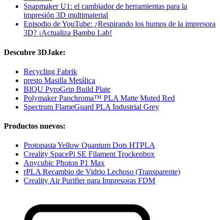
Snapmaker U1: el cambiador de herramientas para la
impresión 3D multimaterial
Episodio de YouTube: ¿Respirando los humos de la impresora
3D? ¡Actualiza Bambu Lab!
Descubre 3DJake:
Recycling Fabrik
presto Masilla Metálica
BIQU PyroGrip Build Plate
Polymaker Panchroma™ PLA Matte Muted Red
Spectrum FlameGuard PLA Industrial Grey
Productos nuevos:
Protopasta Yellow Quantum Dots HTPLA
Creality SpacePi SE Filament Trockenbox
Anycubic Photon P1 Max
rPLA Recambio de Vidrio Lechoso (Transparente)
Creality Air Purifier para Impresoras FDM