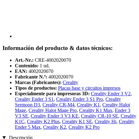
Información del producto & datos técnicos:
Art.-Nr.:
CRE-4002020070
Contenido:
1 ud.
EAN:
4002020070
Fabricante N.º:
4002020070
Marcas (Fabricantes):
Creality
Tipos de productos:
Placas base y circuitos impresos
Especialmente para impresoras 3D:
Creality Ender 3 V2
,
Creality Ender 3 S1
,
Creality Ender 3 S1 Pro
,
Creality
Sermoon D3
,
Creality CR-M4
,
Creality K1
,
Creality Halot
Mage
,
Creality Halot Mage Pro
,
Creality K1 Max
,
Ender 3
V3 SE
,
Creality Ender 3 V3 KE
,
Creality CR-10 SE
,
Creality
K1C
,
Creality K2 Plus
,
Creality K1 SE
,
Creality Hi
,
Creality
Ender 5 Max
,
Creality K2
,
Creality K2 Pro
Descripción