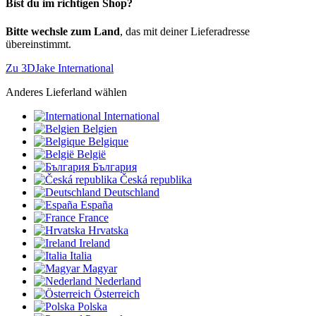
Bist du im richtigen Shop?
Bitte wechsle zum Land
, das mit deiner Lieferadresse
übereinstimmt.
Zu 3DJake International
Anderes Lieferland wählen
International
Belgien
Belgique
België
България
Česká republika
Deutschland
España
France
Hrvatska
Ireland
Italia
Magyar
Nederland
Österreich
Polska