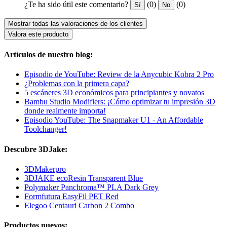
¿Te ha sido útil este comentario?
(0)
(0)
Sí
No
Mostrar todas las valoraciones de los clientes
Valora este producto
Artículos de nuestro blog:
Episodio de YouTube: Review de la Anycubic Kobra 2 Pro
¿Problemas con la primera capa?
5 escáneres 3D económicos para principiantes y novatos
Bambu Studio Modifiers: ¡Cómo optimizar tu impresión 3D
donde realmente importa!
Episodio YouTube: The Snapmaker U1 - An Affordable
Toolchanger!
Descubre 3DJake:
3DMakerpro
3DJAKE ecoResin Transparent Blue
Polymaker Panchroma™ PLA Dark Grey
Formfutura EasyFil PET Red
Elegoo Centauri Carbon 2 Combo
Productos nuevos: