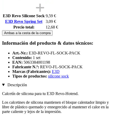
E3D Revo Silicone Sock
9,59 €
E3D Revo Spring Set
3,09 €
Precio total:
12,68 €
Ambas a la cesta de la compra
Información del producto & datos técnicos:
Art.-Nr.:
E3D-REVO-FL-SOCK-PACK
Contenido:
1 set
EAN:
5063384001198
Fabricante N.º:
REVO-FL-SOCK-PACK
Marcas (Fabricantes):
E3D
Tipos de productos:
silicone sock
Descripción
Calcetín de silicona para tu E3D Revo-Hotend.
Los calcetines de silicona mantienen el bloque calentador limpio y
libre de plástico quemado y ennegrecido al mantener el calor en la
parte caliente y lejos de la impresión.