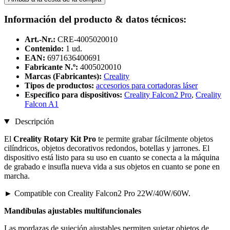
Información del producto & datos técnicos:
Art.-Nr.:
CRE-4005020010
Contenido:
1 ud.
EAN:
6971636400691
Fabricante N.º:
4005020010
Marcas (Fabricantes):
Creality
Tipos de productos:
accesorios para cortadoras láser
Específico para dispositivos:
Creality Falcon2 Pro
,
Creality
Falcon A1
Descripción
El
Creality Rotary Kit Pro
te permite grabar fácilmente objetos
cilíndricos, objetos decorativos redondos, botellas y jarrones. El
dispositivo está listo para su uso en cuanto se conecta a la máquina
de grabado e insufla nueva vida a sus objetos en cuanto se pone en
marcha.
► Compatible con Creality Falcon2 Pro 22W/40W/60W.
Mandíbulas ajustables multifuncionales
Las mordazas de sujeción ajustables permiten sujetar objetos de