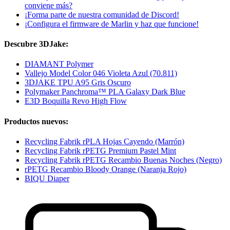
conviene más?
¡Forma parte de nuestra comunidad de Discord!
¡Configura el firmware de Marlin y haz que funcione!
Descubre 3DJake:
DIAMANT Polymer
Vallejo Model Color 046 Violeta Azul (70.811)
3DJAKE TPU A95 Gris Oscuro
Polymaker Panchroma™ PLA Galaxy Dark Blue
E3D Boquilla Revo High Flow
Productos nuevos:
Recycling Fabrik rPLA Hojas Cayendo (Marrón)
Recycling Fabrik rPETG Premium Pastel Mint
Recycling Fabrik rPETG Recambio Buenas Noches (Negro)
rPETG Recambio Bloody Orange (Naranja Rojo)
BIQU Diaper