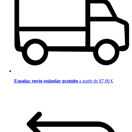
España: envío estándar gratuito
a partir de 87,90 €