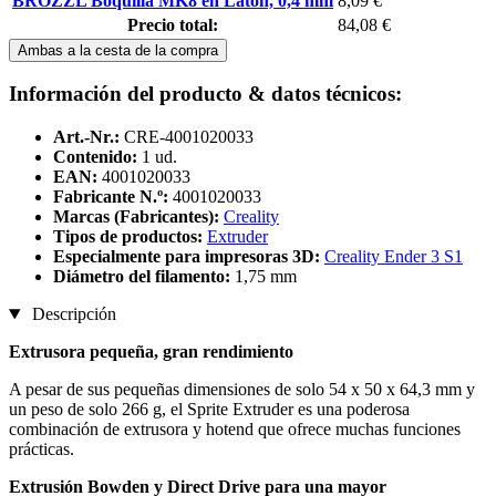
BROZZL Boquilla MK8 en Latón, 0,4 mm
8,09 €
Precio total:
84,08 €
Ambas a la cesta de la compra
Información del producto & datos técnicos:
Art.-Nr.:
CRE-4001020033
Contenido:
1 ud.
EAN:
4001020033
Fabricante N.º:
4001020033
Marcas (Fabricantes):
Creality
Tipos de productos:
Extruder
Especialmente para impresoras 3D:
Creality Ender 3 S1
Diámetro del filamento:
1,75 mm
Descripción
Extrusora pequeña, gran rendimiento
A pesar de sus pequeñas dimensiones de solo 54 x 50 x 64,3 mm y
un peso de solo 266 g, el Sprite Extruder es una poderosa
combinación de extrusora y hotend que ofrece muchas funciones
prácticas.
Extrusión Bowden y Direct Drive para una mayor