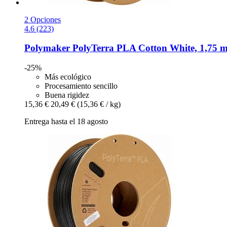
2 Opciones
4.6 (223)
Polymaker
PolyTerra PLA Cotton White, 1,75 m
-25%
Más ecológico
Procesamiento sencillo
Buena rigidez
15,36 €
20,49 €
(15,36 € / kg)
Entrega hasta el 18 agosto