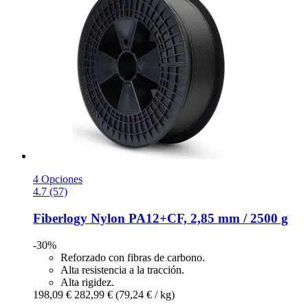
4 Opciones
4.7 (57)
Fiberlogy
Nylon PA12+CF, 2,85 mm / 2500 g
-30%
Reforzado con fibras de carbono.
Alta resistencia a la tracción.
Alta rigidez.
198,09 €
282,99 €
(79,24 € / kg)