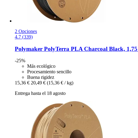
2 Opciones
4.7 (339)
Polymaker
PolyTerra PLA Charcoal Black, 1,75
-25%
Más ecológico
Procesamiento sencillo
Buena rigidez
15,36 €
20,49 €
(15,36 € / kg)
Entrega hasta el 18 agosto