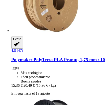
Cesta
4.8 (47)
Polymaker
PolyTerra PLA Peanut, 1,75 mm / 10
-25%
Más ecológico
Fácil procesamiento
Buena rigidez
15,36 €
20,49 €
(15,36 € / kg)
Entrega hasta el 18 agosto