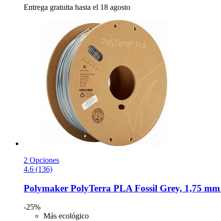
Entrega gratuita hasta el 18 agosto
2 Opciones
4.6 (136)
Polymaker
PolyTerra PLA Fossil Grey, 1,75 mm 
-25%
Más ecológico