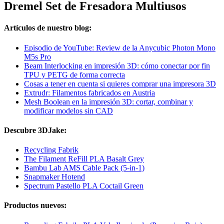
Dremel Set de Fresadora Multiusos
Artículos de nuestro blog:
Episodio de YouTube: Review de la Anycubic Photon Mono
M5s Pro
Beam Interlocking en impresión 3D: cómo conectar por fin
TPU y PETG de forma correcta
Cosas a tener en cuenta si quieres comprar una impresora 3D
Extrudr: Filamentos fabricados en Austria
Mesh Boolean en la impresión 3D: cortar, combinar y
modificar modelos sin CAD
Descubre 3DJake:
Recycling Fabrik
The Filament ReFill PLA Basalt Grey
Bambu Lab AMS Cable Pack (5-in-1)
Snapmaker Hotend
Spectrum Pastello PLA Coctail Green
Productos nuevos: