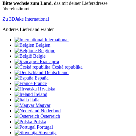
Bitte wechsle zum Land
, das mit deiner Lieferadresse
übereinstimmt.
Zu 3DJake International
Anderes Lieferland wählen
International
Belgien
Belgique
België
България
Česká republika
Deutschland
España
France
Hrvatska
Ireland
Italia
Magyar
Nederland
Österreich
Polska
Portugal
Slovenija