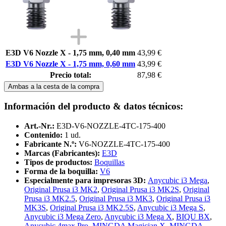
E3D V6 Nozzle X - 1,75 mm, 0,40 mm
43,99 €
E3D V6 Nozzle X - 1,75 mm, 0,60 mm
43,99 €
Precio total:
87,98 €
Ambas a la cesta de la compra
Información del producto & datos técnicos:
Art.-Nr.:
E3D-V6-NOZZLE-4TC-175-400
Contenido:
1 ud.
Fabricante N.º:
V6-NOZZLE-4TC-175-400
Marcas (Fabricantes):
E3D
Tipos de productos:
Boquillas
Forma de la boquilla:
V6
Especialmente para impresoras 3D:
Anycubic i3 Mega
,
Original Prusa i3 MK2
,
Original Prusa i3 MK2S
,
Original
Prusa i3 MK2.5
,
Original Prusa i3 MK3
,
Original Prusa i3
MK3S
,
Original Prusa i3 MK2.5S
,
Anycubic i3 Mega S
,
Anycubic i3 Mega Zero
,
Anycubic i3 Mega X
,
BIQU BX
,
Anycubic 4max Pro
,
MINGDA Magician X
,
MINGDA