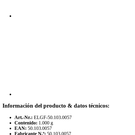
Información del producto & datos técnicos:
Art.-Nr.:
ELGF-50.103.0057
Contenido:
1.000 g
EAN:
50.103.0057
Fabricante N.º:
50.103.0057