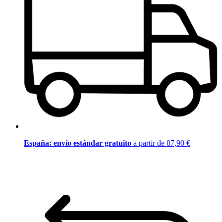
España: envío estándar gratuito
a partir de 87,90 €