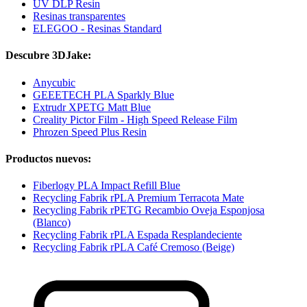
UV DLP Resin
Resinas transparentes
ELEGOO - Resinas Standard
Descubre 3DJake:
Anycubic
GEEETECH PLA Sparkly Blue
Extrudr XPETG Matt Blue
Creality Pictor Film - High Speed Release Film
Phrozen Speed Plus Resin
Productos nuevos:
Fiberlogy PLA Impact Refill Blue
Recycling Fabrik rPLA Premium Terracota Mate
Recycling Fabrik rPETG Recambio Oveja Esponjosa
(Blanco)
Recycling Fabrik rPLA Espada Resplandeciente
Recycling Fabrik rPLA Café Cremoso (Beige)