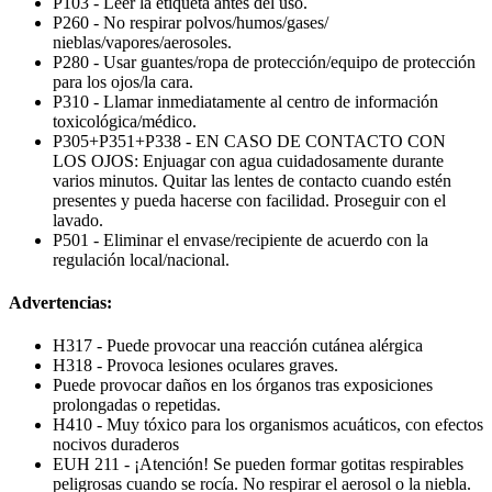
P103 - Leer la etiqueta antes del uso.
P260 - No respirar polvos/humos/gases/
nieblas/vapores/aerosoles.
P280 - Usar guantes/ropa de protección/equipo de protección
para los ojos/la cara.
P310 - Llamar inmediatamente al centro de información
toxicológica/médico.
P305+P351+P338 - EN CASO DE CONTACTO CON
LOS OJOS: Enjuagar con agua cuidadosamente durante
varios minutos. Quitar las lentes de contacto cuando estén
presentes y pueda hacerse con facilidad. Proseguir con el
lavado.
P501 - Eliminar el envase/recipiente de acuerdo con la
regulación local/nacional.
Advertencias:
H317 - Puede provocar una reacción cutánea alérgica
H318 - Provoca lesiones oculares graves.
Puede provocar daños en los órganos tras exposiciones
prolongadas o repetidas.
H410 - Muy tóxico para los organismos acuáticos, con efectos
nocivos duraderos
EUH 211 - ¡Atención! Se pueden formar gotitas respirables
peligrosas cuando se rocía. No respirar el aerosol o la niebla.