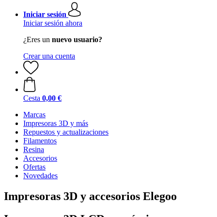
Iniciar sesión
Iniciar sesión ahora
¿Eres un
nuevo usuario?
Crear una cuenta
Cesta
0,00 €
Marcas
Impresoras 3D y más
Repuestos y actualizaciones
Filamentos
Resina
Accesorios
Ofertas
Novedades
Impresoras 3D y accesorios Elegoo