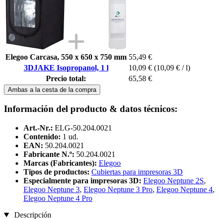
Elegoo Carcasa, 550 x 650 x 750 mm
55,49 €
3DJAKE Isopropanol, 1 l
10,09 €
(10,09 € / l)
Precio total:
65,58 €
Ambas a la cesta de la compra
Información del producto & datos técnicos:
Art.-Nr.:
ELG-50.204.0021
Contenido:
1 ud.
EAN:
50.204.0021
Fabricante N.º:
50.204.0021
Marcas (Fabricantes):
Elegoo
Tipos de productos:
Cubiertas para impresoras 3D
Especialmente para impresoras 3D:
Elegoo Neptune 2S
,
Elegoo Neptune 3
,
Elegoo Neptune 3 Pro
,
Elegoo Neptune 4
,
Elegoo Neptune 4 Pro
Descripción