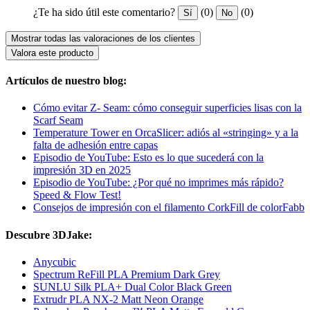
¿Te ha sido útil este comentario?
(0)
(0)
Sí
No
Mostrar todas las valoraciones de los clientes
Valora este producto
Artículos de nuestro blog:
Cómo evitar Z- Seam: cómo conseguir superficies lisas con la
Scarf Seam
Temperature Tower en OrcaSlicer: adiós al «stringing» y a la
falta de adhesión entre capas
Episodio de YouTube: Esto es lo que sucederá con la
impresión 3D en 2025
Episodio de YouTube: ¿Por qué no imprimes más rápido?
Speed & Flow Test!
Consejos de impresión con el filamento CorkFill de colorFabb
Descubre 3DJake:
Anycubic
Spectrum ReFill PLA Premium Dark Grey
SUNLU Silk PLA+ Dual Color Black Green
Extrudr PLA NX-2 Matt Neon Orange