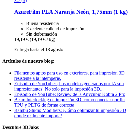
3.7 (3)
AzureFilm
PLA Naranja Neón, 1,75mm (1 kg)
Buena resistencia
Excelente calidad de impresión
Sin deformación
19,19 €
(19,19 € / kg)
Entrega hasta el 18 agosto
Artículos de nuestro blog:
Filamentos aptos para uso en exteriores, para impresión 3D
resistente a la intemperie.
Episodio de YouTube: ¡Los modelos generados por IA son
impresionantes! No solo para la impresión 3D...
Episodio de YouTube: Review de la Anycubic Kobra 2 Pro
Beam Interlocking en impresión 3D: cómo conectar por fin
TPU y PETG de forma correcta
Bambu Studio Modifiers: ¡Cómo optimizar tu impresión 3D
donde realmente importa!
Descubre 3DJake: