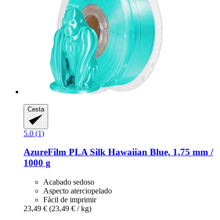
Cesta
5.0 (1)
AzureFilm
PLA Silk Hawaiian Blue, 1,75 mm /
1000 g
Acabado sedoso
Aspecto aterciopelado
Fácil de imprimir
23,49 €
(23,49 € / kg)