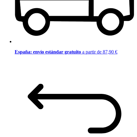
España: envío estándar gratuito
a partir de 87,90 €