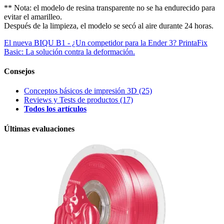
** Nota: el modelo de resina transparente no se ha endurecido para
evitar el amarilleo.
Después de la limpieza, el modelo se secó al aire durante 24 horas.
El nueva BIQU B1 - ¿Un competidor para la Ender 3?
PrintaFix
Basic: La solución contra la deformación.
Consejos
Conceptos básicos de impresión 3D
(25)
Reviews y Tests de productos
(17)
Todos los artículos
Últimas evaluaciones