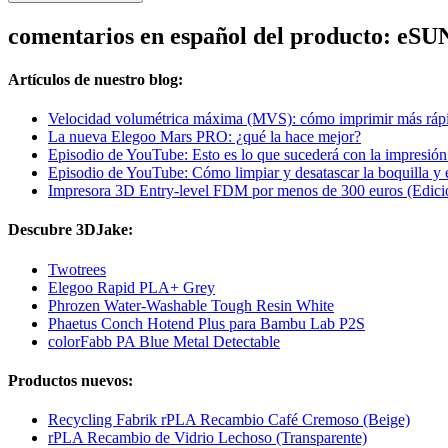
comentarios en español del producto: e
Artículos de nuestro blog:
Velocidad volumétrica máxima (MVS): cómo imprimir más rápi
La nueva Elegoo Mars PRO: ¿qué la hace mejor?
Episodio de YouTube: Esto es lo que sucederá con la impresió
Episodio de YouTube: Cómo limpiar y desatascar la boquilla y
Impresora 3D Entry-level FDM por menos de 300 euros (Edici
Descubre 3DJake:
Twotrees
Elegoo Rapid PLA+ Grey
Phrozen Water-Washable Tough Resin White
Phaetus Conch Hotend Plus para Bambu Lab P2S
colorFabb PA Blue Metal Detectable
Productos nuevos:
Recycling Fabrik rPLA Recambio Café Cremoso (Beige)
rPLA Recambio de Vidrio Lechoso (Transparente)