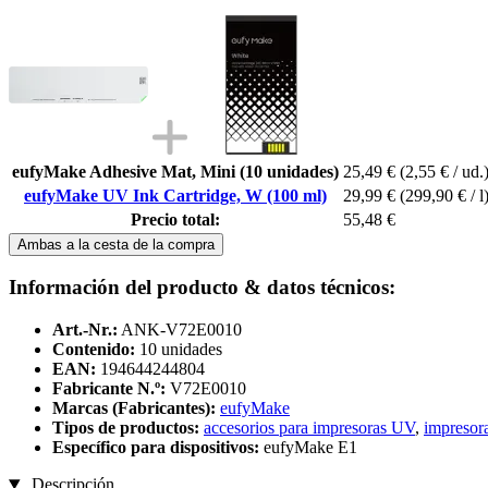
eufyMake Adhesive Mat, Mini (10 unidades)
25,49 €
(2,55 € / ud.
eufyMake UV Ink Cartridge, W (100 ml)
29,99 €
(299,90 € / l
Precio total:
55,48 €
Ambas a la cesta de la compra
Información del producto & datos técnicos:
Art.-Nr.:
ANK-V72E0010
Contenido:
10 unidades
EAN:
194644244804
Fabricante N.º:
V72E0010
Marcas (Fabricantes):
eufyMake
Tipos de productos:
accesorios para impresoras UV
,
impreso
Específico para dispositivos:
eufyMake E1
Descripción