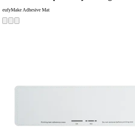
eufyMake Adhesive Mat