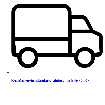
España: envío estándar gratuito
a partir de 87,90 €